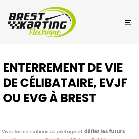
Skip
Skip
links
to
primary
Tog
navigation
nav
Skip
to
content
ENTERREMENT DE VIE
DE CÉLIBATAIRE, EVJF
OU EVG À BREST
Vivez les sensations du pilotage et
défiez les futurs